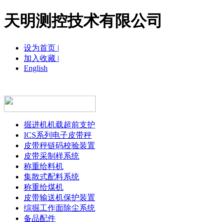
天明测控技术有限公司
设为首页 |
加入收藏 |
English
网站首页
关于我们
新闻中心
产品展示
营
掘进机机载超前支护
ICS系列电子皮带秤
皮带秤链码校验装置
皮带采制样系统
称重给料机
集散式配料系统
称重给煤机
皮带输送机保护装置
综掘工作面除尘系统
备品配件