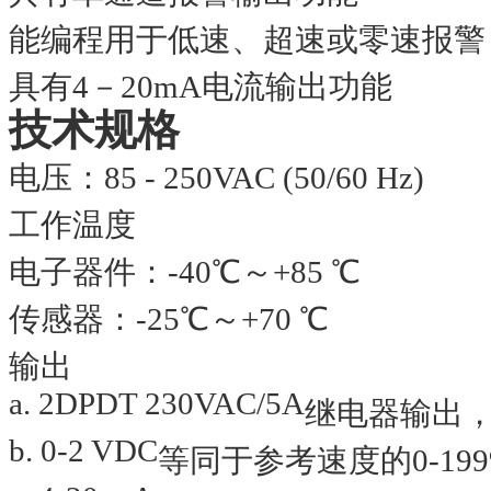
能编程用于低速、超速或零速报警
具有
4
－
20mA
电流输出功能
技术规格
电压：
85 - 250VAC (50/60 Hz)
工作温度
电子器件：
-40
℃
～
+85
℃
传感器：
-25
℃
～
+70
℃
输出
a. 2DPDT 230VAC/5A
继电器输出
b. 0-2 VDC
等同于参考速度的
0-19