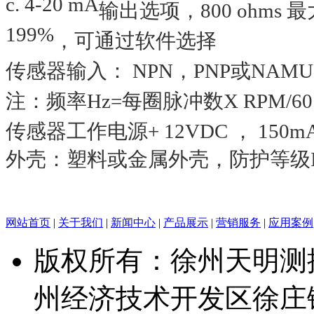
c. 4-20 mA
输出选项，
800 ohms
最
199%
，可通过软件选择
传感器输入：
NPN
，
PNP
或
NAMU
注：频率
Hz=
每圈脉冲数
X RPM/60
传感器工作电源
+ 12VDC
，
150m
外壳：
塑料或金属外壳，防护等级
网站首页
|
关于我们
|
新闻中心
|
产品展示
|
营销服务
|
应用案例
版权所有：徐州天明测
州经济技术开发区徐庄