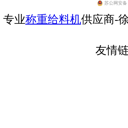
苏公网安备 32
专业
称重给料机
供应商-
友情