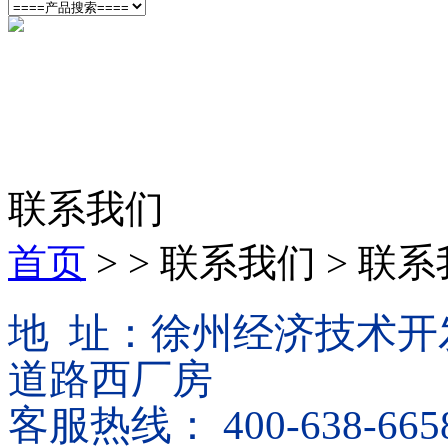
联系我们
首页
> > 联系我们 > 联
地 址：徐州经济技术开
道路西厂房
客服热线： 400-638-665