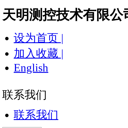
天明测控技术有限公
设为首页 |
加入收藏 |
English
网站首页
关于我们
新闻中心
产品展示
营
联系我们
联系我们