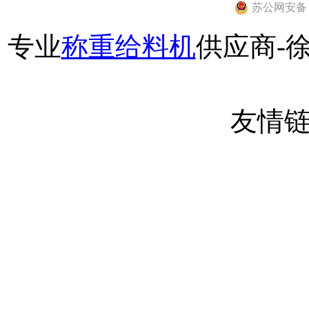
苏公网安备 32
专业
称重给料机
供应商-
友情