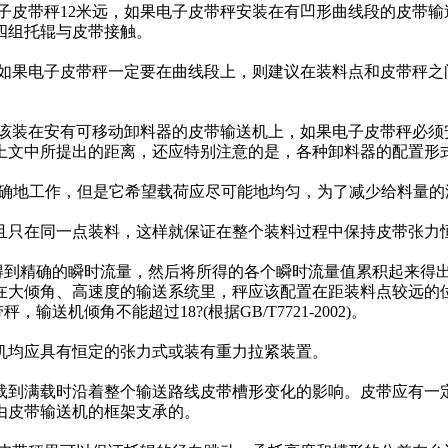
带秤12米远，如果电子皮带秤安装在有凹形曲线段的皮带输
四组托辊与皮带接触。
果电子皮带秤一定要在曲线段上，则建议在装料点和皮带秤之
装在安有可移动卸料器的皮带输送机上，如果电子皮带秤必须
上文中所提出的距离，还应特别注意的是，各种卸料器的配置形
准确地工作，但是它希望载荷应尽可能地均匀，为了减少给料量
只在同一点装料，这样就保证在整个装料过程中保持皮带张力
到精确的瞬时流量，然后将所得的各个瞬时流量值累积起来得
在大倾角、高速度的输送系统里，秤应该配置在距装料点较远的位
的皮带秤，输送机倾角不能超过18
?(根据
GB/T7721-2002)。
机均应具有恒定的张力式或装有重力拉紧装置。
到满载时沿着整个输送路线皮带槽形变化的影响。皮带应有一定
由皮带输送机的框架支承的。