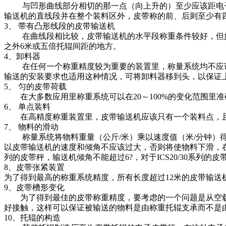
与凹形曲线部分相切的那一点（向上升的）至少应该距电子皮
输送机的直线段并在整个装料区外，皮带称的前、后则至少有
3、 带有凸形线段的皮带输送机
在曲线段相比较，皮带输送机的水平段称重条件较好，但如
之外6米或五倍托辊间距的地方。
4、卸料器
在任何一个称重精度较为重要的装置里，称量系统均不应该
输送的安装要求也适用这种情况，可将卸料器移到头，以保证
5、 匀的皮带荷载
在大多数应用里称重系统可以在20～100%的变化范围里
6、 单点装料
在高精度称重装置里，皮带输送机应该只有一个装料点，且
7、 物料的滑动
称量系统将物料重量（公斤/米）乘以速度值（米/分钟）得
以皮带输送机的速度和倾角不应该过大，否则将使物料下滑，
列的皮带秤，输送机倾角不能超过6
?，对于
ICS20/30系列
8、皮带张紧装置
为了得到最高的称重系统精度，所有长度超过12米的皮带输送
9、皮带槽形变化
为了得到最佳的皮带称重精度，要考虑的一个问题是从空载
好接触，这样可以保证被输送的物料是由称重托辊支承而不是
10、托辊的构造