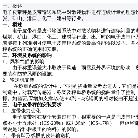
一、概述
电子皮带秤是皮带输送系统中对散装物料进行连续计量的理想
炭、矿山、港口、化工、建材等行业。
一、概述
电子皮带秤是皮带输送系统中对散装物料进行连续计量的理
煤炭、矿山、港口、化工、建材等行业。出厂时的电子皮带秤
若能按下列准则可使电子皮带秤系统的最高性能得以发挥。并
秤系统的正确使用和安装。
二、环境及系统的影响
1、风和气候的影响
由于称重误差大小取决于风速，雨雪及外界环境的影响，所
要装有防护风雨的设施。
2、输送机支架
在称重系统的设计中，下列的挠曲量应考虑进去，它们是载
制造中，对载荷传感器，称架及秤重桥系统的挠曲量作了控制
撑。如需要,应增加支撑.以使＋4到－4托辊间的相对挠曲不超
三、电子皮带秤的安装要求
1、 皮带张力变化
电子皮带秤在整个安装过程中，很重要的一点是把皮带秤安
点不小于五米处（ICS-20称）或九米处（ICS-17称），但距
者说是导料栏板里的物料）的影响。
2、 带有凹形线段的皮带输送机