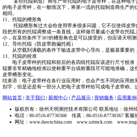
某些托辊制造厂商生产带托辊的电子皮带秤，在这种电子皮
的电子皮带秤，在一般情况下，将第一流的托辊制造商生产的
相同。
11、托辊的槽形角
托辊槽形角过大会给使用带来很多问题，它不仅使得皮带的
段把所有的托辊调整成一条直线，这样做尽量减小皮带在托辊
小，在某些条件下
30
?的槽形角也是可以接受的，但应请天明
12、导向托辊（防皮带跑偏托棍）
从空载到满载的条件下输送皮带中心导向，是极基重要的，
13、托辊的校准
电子皮带秤的托辊和前后的各四组托辊应该进行尺寸校准，
辊要非常精确地校准以使称重平台或称重段尽可能地准确，这
皮带槽形变化。
结束语：电子皮带秤在各行业应用时，也会产生不同的应用效
别字，但是还是有一部分人把电子皮带秤给写成电子皮带称。
网站首页
|
关于我们
|
新闻中心
|
产品展示
|
营销服务
|
应用案例
版权所有：徐州天明测控技术有限公司 联系地址：徐州经济
电话：86-0516-87730368 传真：86-0516-87730367 客服热线：4
网址：www.dawnchina.com www.xztmck.com www.tmg