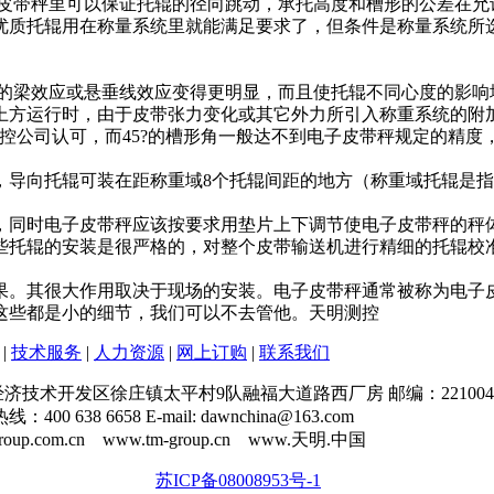
带秤里可以保证托辊的径向跳动，承托高度和槽形的公差在允
优质托辊用在称量系统里就能满足要求了，但条件是称量系统所
梁效应或悬垂线效应变得更明显，而且使托辊不同心度的影响
上方运行时，由于皮带张力变化或其它外力所引入称重系统的附加
测控公司认可，而
45
?的槽形角一般达不到电子皮带秤规定的精度
导向托辊可装在距称重域8个托辊间距的地方（称重域托辊是指
同时电子皮带秤应该按要求用垫片上下调节使电子皮带秤的秤体
些托辊的安装是很严格的，对整个皮带输送机进行精细的托辊校
果。其很大作用取决于现场的安装。电子皮带秤通常被称为电子
这些都是小的细节，我们可以不去管他。天明测控
|
技术服务
|
人力资源
|
网上订购
|
联系我们
技术开发区徐庄镇太平村9队融福大道路西厂房 邮编：221004
00 638 6658 E-mail: dawnchina@163.com
roup.com.cn www.tm-group.cn www.天明.中国
苏ICP备08008953号-1