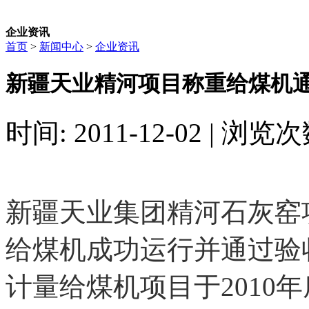
企业资讯
首页
>
新闻中心
>
企业资讯
新疆天业精河项目称重给煤机
时间: 2011-12-02 | 浏览次
新疆天业集团精河石灰窑
给煤机成功运行并通过验
计量给煤机项目于2010