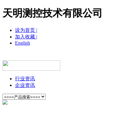
天明测控技术有限公司
设为首页 |
加入收藏 |
English
网站首页
关于我们
新闻中心
产品展示
营
行业资讯
企业资讯